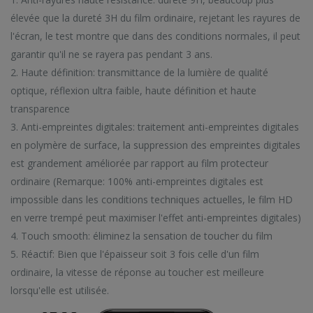
 NOUVEAUTÉS
VOIR TENDA
 Huawei Nova 9 SE (5 PCS)
élevée que la dureté 3H du film ordinaire, rejetant les rayures de
l'écran, le test montre que dans des conditions normales, il peut
 Huawei Nova 9 SE (10 PCS)
garantir qu'il ne se rayera pas pendant 3 ans.
2. Haute définition: transmittance de la lumière de qualité
optique, réflexion ultra faible, haute définition et haute
transparence
Câble de données de charge rapide rotatif à interface magnétique CC57 Type-C / USB-C
Câble de données de charge rapide rotatif à interface magnétique CC57 Type-C / USB-C
3. Anti-empreintes digitales: traitement anti-empreintes digitales
en polymère de surface, la suppression des empreintes digitales
$11.78
$11.78
est grandement améliorée par rapport au film protecteur
Mini lecteur Mp3 lecteurs de musique multifonctions
Mini lecteur Mp3 lecteurs de musique multifonctions
ordinaire (Remarque: 100% anti-empreintes digitales est
impossible dans les conditions techniques actuelles, le film HD
$19.87
$19.87
en verre trempé peut maximiser l'effet anti-empreintes digitales)
4. Touch smooth: éliminez la sensation de toucher du film
5. Réactif: Bien que l'épaisseur soit 3 fois celle d'un film
ordinaire, la vitesse de réponse au toucher est meilleure
lorsqu'elle est utilisée.