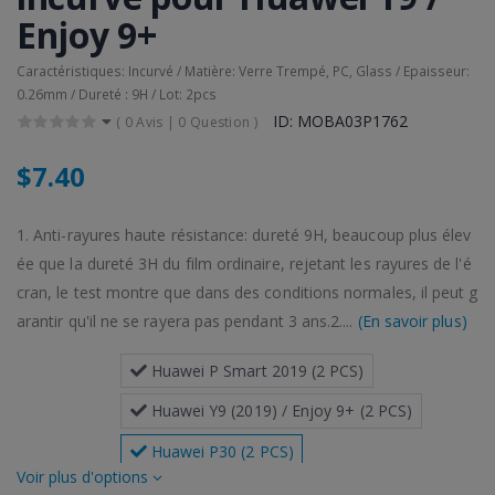
Enjoy 9+
Caractéristiques: Incurvé / Matière: Verre Trempé, PC, Glass / Epaisseur:
0.26mm / Dureté : 9H / Lot: 2pcs
ID: MOBA03P1762
(
0 Avis
|
0 Question
)
$7.40
1. Anti-rayures haute résistance: dureté 9H, beaucoup plus élev
ée que la dureté 3H du film ordinaire, rejetant les rayures de l'é
cran, le test montre que dans des conditions normales, il peut g
arantir qu'il ne se rayera pas pendant 3 ans.2....
(En savoir plus)
 Huawei P Smart 2019 (2 PCS)
 Huawei Y9 (2019) / Enjoy 9+ (2 PCS)
 Huawei P30 (2 PCS)
plus d'options
 Huawei Enjoy 9 (2 PCS)