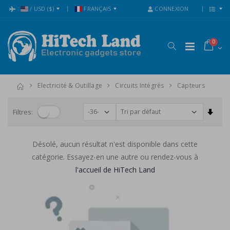
:
/
USD
($)
FRANÇAIS
CONNEXION
0
Electricité & Outillage
Circuits Intégrés
Capteurs
Trier
Filtres:
Désolé, aucun résultat n'est disponible dans cette
catégorie. Essayez-en une autre ou rendez-vous à
l'accueil de HiTech Land