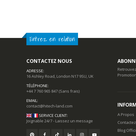
Entrez en relation
CONTACTEZ NOUS
ABONNE
Retrouvez
ADRESSE:
Promotion
16 Ashley Road, London N17 9SU, UK
TÉLÉPHONE:
+44 7 760 965 847
(Sans frais)
EMAIL:
INFORM
A Propos
SERVICE CLIENT:
Joignable 24/7 - Laissez un message
Contacte
Blog Offic