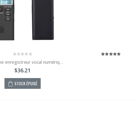
Dictaphone enregistreur vocal numérique LCD 8 Go 16 Go 32 Go portable
$36.21
STOCK ÉPUISÉ