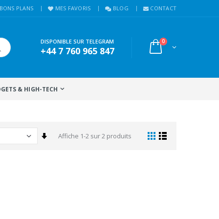
BONS PLANS
MES FAVORIS
BLOG
CONTACT
DISPONIBLE SUR TELEGRAM
0
+44 7 760 965 847
GETS & HIGH-TECH
Trier par Ordre Croissant
Affiche 1-2 sur 2 produits