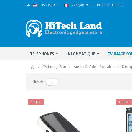
:
/
USD
($)
FRANÇAIS
COMPARER
(0)
TÉLÉPHONES
INFORMATIQUE
TV IMAGE SO
TV Image Son
Audio & Vidéo Portable
Dict
Filtres:
ÉPUISÉ
ÉPUISÉ