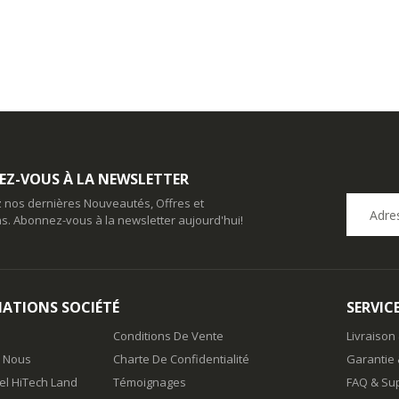
Z-VOUS À LA NEWSLETTER
 nos dernières Nouveautés, Offres et
s. Abonnez-vous à la newsletter aujourd'hui!
ATIONS SOCIÉTÉ
SERVIC
Conditions De Vente
Livraison
z Nous
Charte De Confidentialité
Garantie 
iel HiTech Land
Témoignages
FAQ & Su