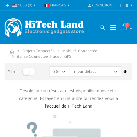
:
/
USD
($)
FRANÇAIS
CONNEXION
0
Objets Connectés
Mobilité Connectée
Balise Connectée Traceur GPS
Trier
Filtres:
Désolé, aucun résultat n'est disponible dans cette
catégorie. Essayez-en une autre ou rendez-vous à
l'accueil de HiTech Land