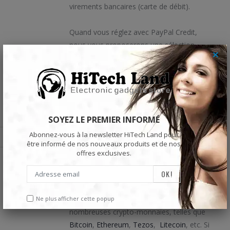
virements bancaires (carte de débit).
Quand vous réglez avec PayPal Credit,
nous vous proposerons une sélection
×
d'offres de paiement en plusieurs fois sans
frais, pour vous permettre d'étaler le coût
de votre achat en plusieurs échéances.
SOYEZ LE PREMIER INFORMÉ
Depuis sa création en 2012, Coinbase est
devenu un géant de la crypto-monnaie
Abonnez-vous à la newsletter HiTech Land pour
être informé de nos nouveaux produits et de nos
avec
6, 1 millions d'utilisateurs actifs
et est
offres exclusives.
l'une des plateformes les plus fiables au
monde pour le trading de crypto-monnaie.
Via Coinbase, nous acceptons de
Ne plus afficher cette popup
nombreuses crypto-monnaies, telles que
Bitcoin
,
Ethereum
,
Tezos
,
Litecoin
, etc. Si