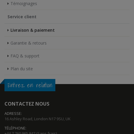
Témoignages
Service client
Livraison & paiement
Garantie & retours
FAQ & support
Plan du site
Entrez en relation
CONTACTEZ NOUS
ADRESSE:
16 Ashley Road, London N17 9SU, UK
TÉLÉPHONE:
+44 7 760 965 847
(Sans frais)