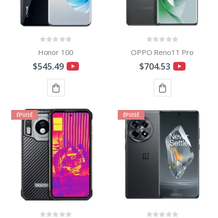
Honor 100
OPPO Reno11 Pro
$545.49
$704.53
AJOUTER
AJOUTER
ÉPUISÉ
ÉPUISÉ
AU
AU
PANIER
PANIER