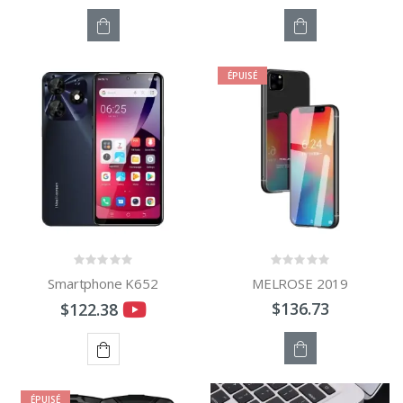
STOCK
STOCK
ÉPUISÉ
ÉPUISÉ
ÉPUISÉ
Smartphone K652
MELROSE 2019
$136.73
$122.38
STOCK
AJOUTER
ÉPUISÉ