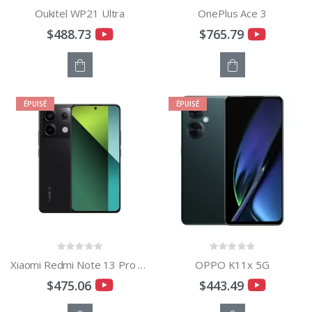
Oukitel WP21 Ultra
OnePlus Ace 3
$488.73
$765.79
STOCK
STOCK
ÉPUISÉ
ÉPUISÉ
ÉPUISÉ
ÉPUISÉ
Xiaomi Redmi Note 13 Pro 5G Global
OPPO K11x 5G
$475.06
$443.49