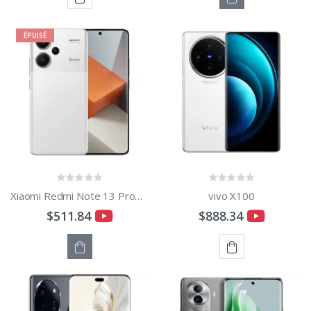
AJOUTER
STOCK
ÉPUISÉ
AU
ÉPUISÉ
PANIER
Xiaomi Redmi Note 13 Pro+ 5G
vivo X100
$511.84
$888.34
STOCK
AJOUTER
ÉPUISÉ
AU