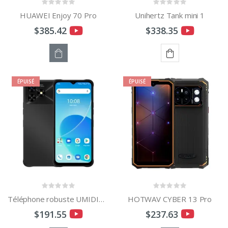
HUAWEI Enjoy 70 Pro
Unihertz Tank mini 1
$385.42
$338.35
STOCK
AJOUTER
ÉPUISÉ
ÉPUISÉ
ÉPUISÉ
AU
PANIER
Téléphone robuste UMIDIGI G5 Mecha
HOTWAV CYBER 13 Pro
$191.55
$237.63