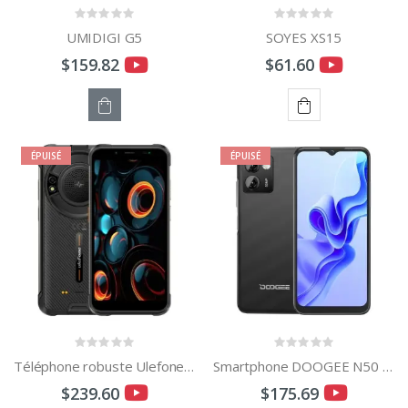
UMIDIGI G5
SOYES XS15
$159.82
$61.60
STOCK
AJOUTER
ÉPUISÉ
ÉPUISÉ
ÉPUISÉ
AU
PANIER
Téléphone robuste Ulefone Power Armor 16S
Smartphone DOOGEE N50 Pro
$239.60
$175.69