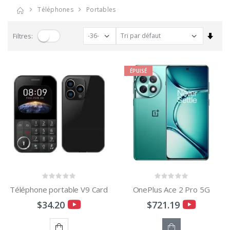
Téléphones
Portables
Trier
Filtres:
ÉPUISÉ
Téléphone portable V9 Card
OnePlus Ace 2 Pro 5G
$34.20
$721.19