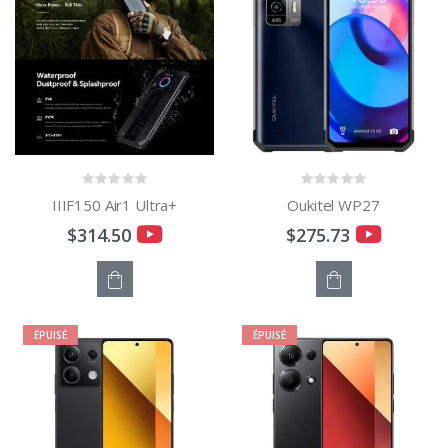
PANIER
IIIF150 Air1 Ultra+
Oukitel WP27
$314.50
$275.73
STOCK
STOCK
ÉPUISÉ
ÉPUISÉ
ÉPUISÉ
ÉPUISÉ