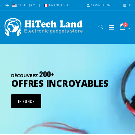
:
/
USD
($)
FRANÇAIS
CONNEXION
0
200+
DÉCOUVREZ
OFFRES INCROYABLES
JE FONCE