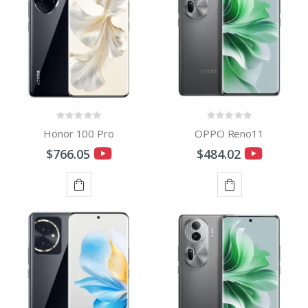
PANIER
Honor 100 Pro
OPPO Reno11
$766.05
$484.02
AJOUTER
AJOUTER
AU
AU
PANIER
PANIER