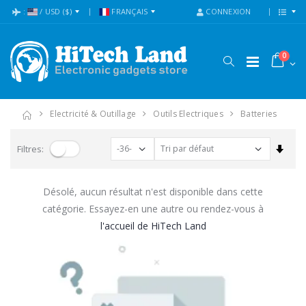
:
/
USD
($)
FRANÇAIS
CONNEXION
0
Electricité & Outillage
Outils Electriques
Batteries
Trier
Filtres:
Désolé, aucun résultat n'est disponible dans cette
catégorie. Essayez-en une autre ou rendez-vous à
l'accueil de HiTech Land