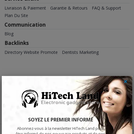
Livraison & Paiement
Garantie & Retours
FAQ & Support
Plan Du Site
Communication
Blog
Backlinks
Directory Website Promote
Dentists Marketing
×
En savoir plus sur nous
SOYEZ LE PREMIER INFORMÉ
Abonnez-vous à la newsletter HiTech Land pour
être informé de nos nouveaux produits et de nos