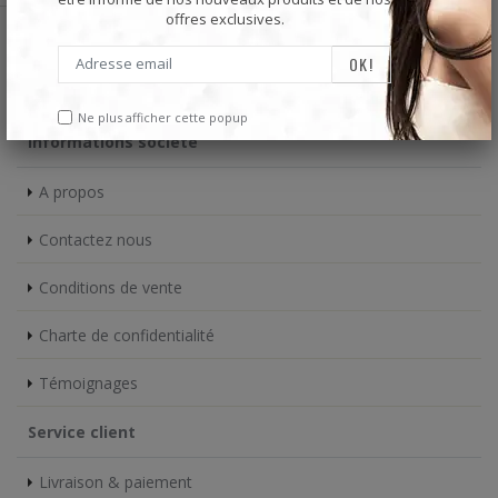
offres exclusives.
HiTech Land
Nous Écrire
Ne plus afficher cette popup
Informations société
A propos
Contactez nous
Conditions de vente
Charte de confidentialité
Témoignages
Service client
Livraison & paiement