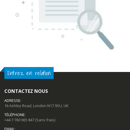
Entrez en relation
CONTACTEZ NOUS
ADRESSE:
16 Ashley Road, London N17 9SU, UK
TÉLÉPHONE:
+44 7 760 965 847
(Sans frais)
EMAIL: