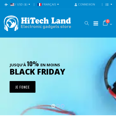
:
/
USD
($)
FRANÇAIS
CONNEXION
0
10%
JUSQU'À
EN MOINS
BLACK FRIDAY
JE FONCE