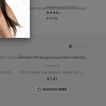
Mini lecteur Mp3 lecteurs de musique multifonctions
Mini lecteur Mp3 lecteurs de musique multifonctions
$19.92
5 pièces pour Honor 60 Pro ENKAY 3D bord incurvé PET pliage à chaud Film complet souple
2 PCS ENKAY Hat-prince 0.26mm 9H 2.5D Film de verre trempé à bord incurvé pour Huawei Y9 / Enjoy 9+
$7.41
AJOUTER AU PANIER