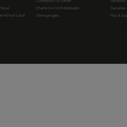
Conditions De Vente
Livraison
z Nous
Charte De Confidentialité
Garantie 
iel HiTech Land
Témoignages
FAQ & Su