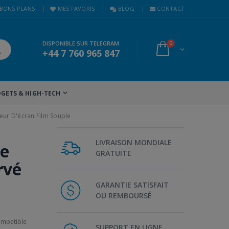
BONS PLANS
MES FAVORIS
BLOG
CONTACT
DISPONIBLE SUR TELEGRAM
0
+44 7 760 965 847
GETS & HIGH-TECH
eur D'écran Film Souple
LIVRAISON MONDIALE
ce
GRATUITE
rvé
GARANTIE SATISFAIT
OU REMBOURSÉ
Compatible
SUPPORT EN LIGNE