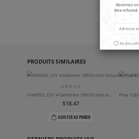
Abonnez-vou
être informé
Ne plus aff
PRODUITS SIMILAIRES
HAWEEL DIY 4 batteries 18650 (non incluses) 10 000 mAh double sens QC chargeur Power Bank Shell Box
$18.47
AJOUTER AU PANIER