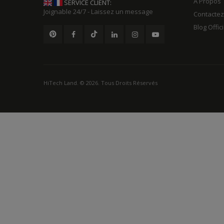
A Propos
SERVICE CLIENT:
Joignable 24/7 - Laissez un message
Contacte
Blog Offic
HiTech Land. © 2026. Tous Droits Réservés