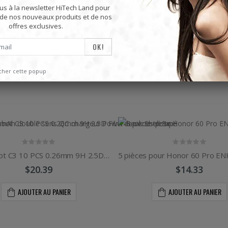
s à la newsletter HiTech Land pour
 de nos nouveaux produits et de nos
Mini lecteur Mp3 lecteurs de musique multifonctions
offres exclusives.
$19.92
$19.92
icher cette popup
Pour Cubot C3 10 PCS 0.26mm 9H 2.5D Film de verre trempé
$20.39
$14.33
AJOUTER AU PANIER
AJOUTER AU PANIER