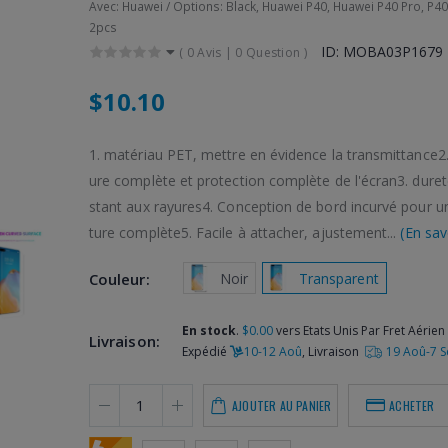
Avec: Huawei / Options: Black, Huawei P40, Huawei P40 Pro, P40 
2pcs
ID: MOBA03P1679
(
0 Avis
|
0 Question
)
$10.10
1. matériau PET, mettre en évidence la transmittance2
ure complète et protection complète de l'écran3. duret
stant aux rayures4. Conception de bord incurvé pour u
ture complète5. Facile à attacher, ajustement...
(En sav
 Noir
 Transparent
Couleur:
En stock
.
$0.00
vers Etats Unis Par Fret Aérien 
Livraison:
Expédié
10-12 Aoû
, Livraison
19 Aoû-7 
AJOUTER AU PANIER
ACHETER