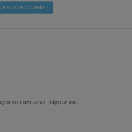
PLUS DE CONTENU
agner des Points Bonus, rédigez un avis.
SOL
ITS
DANS T
RAY
E