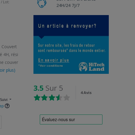
/ Lot:
24H/24 7J/7
. Couvert
é 4H, rési
ne couver
oir plus)
3.5
Sur 5
4 Avis
Suivi
Sep