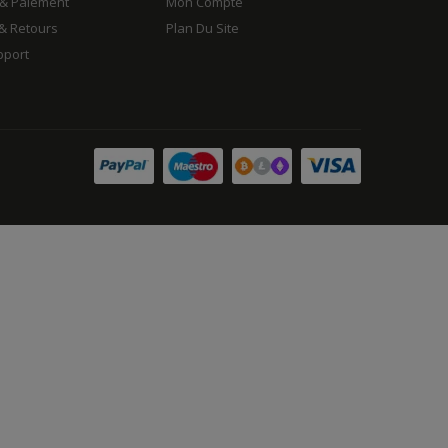
 & Paiement
Mon Compte
& Retours
Plan Du Site
pport