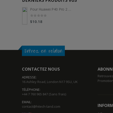
DERNIERS PRODUITS VUS
Pour Huawei P40 Pro 2 pièces ENKAY Hat-Prince 3D plein écran PET incurvé à chaud HD protecteur d'écran film souple
$10.18
Entrez en relation
CONTACTEZ NOUS
ABONNE
Retrouvez
ADRESSE:
Promotion
16 Ashley Road, London N17 9SU, UK
TÉLÉPHONE:
+44 7 760 965 847
(Sans frais)
EMAIL:
INFORM