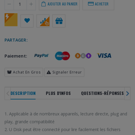
AJOUTER AU PANIER
ACHETER
PARTAGER:
NOUVEAUTÉS
SOLDES
DERNIERS ARRIVAGES
Paiement:
PRODU
DANS TOUS NOS
RAYONS
EN VOG
Achat En Gros
Signaler Erreur
-20
%
DESCRIPTION
PLUS D'INFOS
QUESTIONS-RÉPONSES CLIEN
os dernières tandances
Parcourez notre sé
Profitez de bons plans toute l'année
1. Applicable à de nombreux appareils, lecture directe, plug and
saisir sur HiTech Land.
gadgets les plus vend
avec nos ventes flash.
 en premier de nos
Ne manquez pas nos
Des réductions allant jusqu'à 20%!
play, grande compatibilité
arrivages!
phare!
2. U Disk peut être connecté pour lire facilement les fichiers
VOIR SOLDES