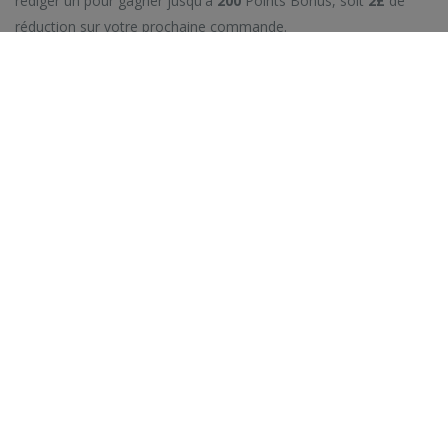
rédiger un pour gagner jusqu'à
200
Points Bonus, soit
2£
de
réduction sur votre prochaine commande.
PRODUITS SIMILAIRES