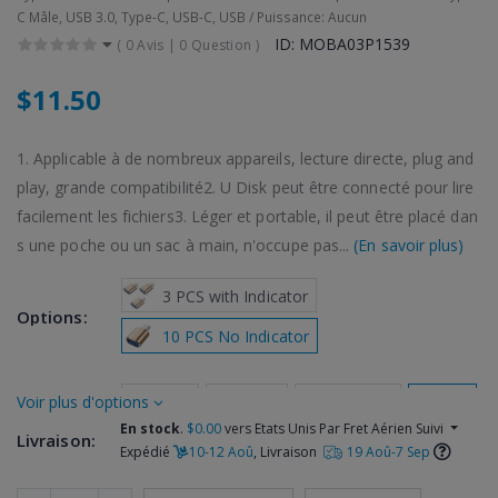
C Mâle, USB 3.0, Type-C, USB-C, USB / Puissance: Aucun
ID: MOBA03P1539
(
0 Avis
|
0 Question
)
$11.50
1. Applicable à de nombreux appareils, lecture directe, plug and
play, grande compatibilité2. U Disk peut être connecté pour lire
facilement les fichiers3. Léger et portable, il peut être placé dan
s une poche ou un sac à main, n'occupe pas...
(En savoir plus)
 3 PCS with Indicator
Options:
 10 PCS No Indicator
 Gris
 Noir
 Argenté
 Or
plus d'options
Couleur:
En stock
.
$0.00
vers Etats Unis Par Fret Aérien Suivi
Livraison:
Expédié
10-12 Aoû
, Livraison
19 Aoû-7 Sep