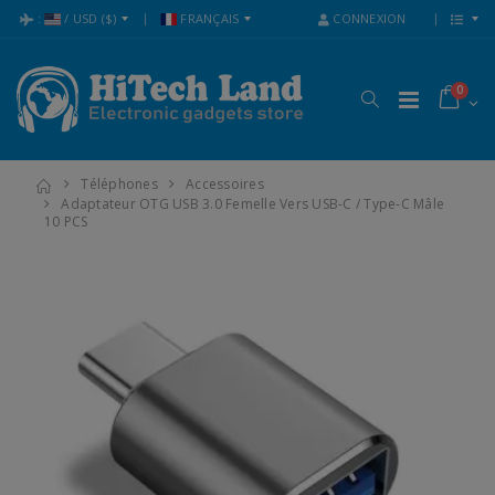
:
/
USD
($)
FRANÇAIS
CONNEXION
0
Téléphones
Accessoires
Adaptateur OTG USB 3.0 Femelle Vers USB-C / Type-C Mâle
10 PCS