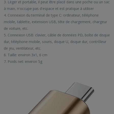
3. Léger et portable, il peut être placé dans une poche ou un sac
 NOUVEAUTÉS
VOIR TENDA
à main, n'occupe pas d'espace et est pratique à utiliser
4. Connexion du terminal de type C: ordinateur, téléphone
mobile, tablette, extension USB, tête de chargement, chargeur
de voiture, etc.
5. Connexion USB: clavier, câble de données PD, boîte de disque
dur, téléphone mobile, souris, disque U, disque dur, contrôleur
Câble de données de charge rapide rotatif à interface magnétique CC57 Type-C / USB-C
Câble de données de charge rapide rotatif à interface magnétique CC57 Type-C / USB-C
de jeu, ventilateur, etc.
$11.80
$11.80
6. Taille: environ 3x1, 6 cm
7. Poids net: environ 5g
Mini lecteur Mp3 lecteurs de musique multifonctions
Mini lecteur Mp3 lecteurs de musique multifonctions
$19.90
$19.90