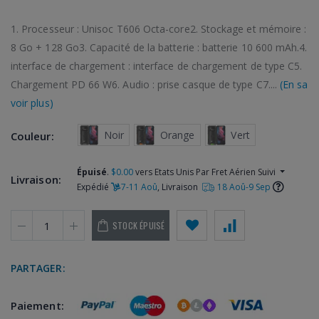
1. Processeur : Unisoc T606 Octa-core2. Stockage et mémoire :
8 Go + 128 Go3. Capacité de la batterie : batterie 10 600 mAh.4.
interface de chargement : interface de chargement de type C5.
Chargement PD 66 W6. Audio : prise casque de type C7....
(En sa
voir plus)
 Noir
 Orange
 Vert
Couleur:
Épuisé
.
$0.00
vers Etats Unis Par Fret Aérien Suivi
Livraison:
Expédié
7-11 Aoû
, Livraison
18 Aoû-9 Sep
STOCK ÉPUISÉ
PARTAGER:
Paiement: