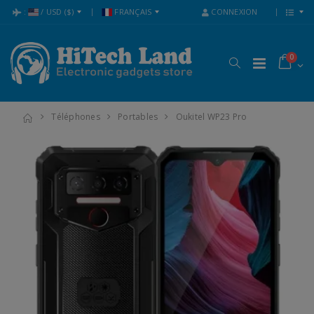
:
/
USD
($)
FRANÇAIS
CONNEXION
0
Téléphones
Portables
Oukitel WP23 Pro