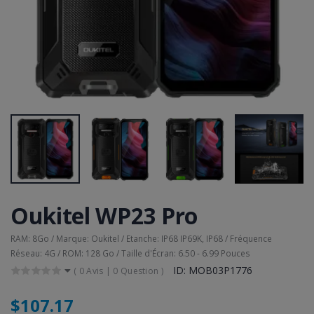
Oukitel WP23 Pro
RAM: 8Go / Marque: Oukitel / Etanche: IP68 IP69K, IP68 / Fréquence
Réseau: 4G / ROM: 128 Go / Taille d'Écran: 6.50 - 6.99 Pouces
ID: MOB03P1776
(
0 Avis
|
0 Question
)
$107.17