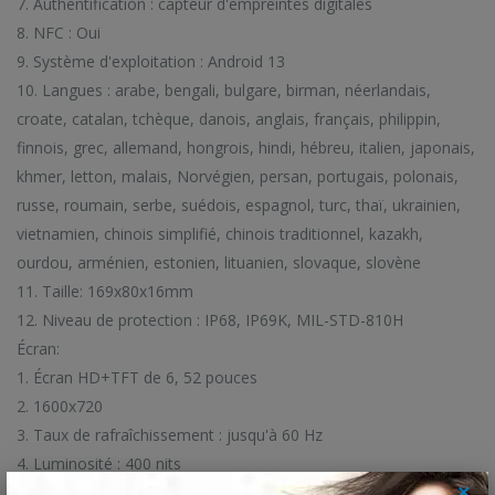
7. Authentification : capteur d'empreintes digitales
8. NFC : Oui
9. Système d'exploitation : Android 13
10. Langues : arabe, bengali, bulgare, birman, néerlandais,
croate, catalan, tchèque, danois, anglais, français, philippin,
finnois, grec, allemand, hongrois, hindi, hébreu, italien, japonais,
khmer, letton, malais, Norvégien, persan, portugais, polonais,
russe, roumain, serbe, suédois, espagnol, turc, thaï, ukrainien,
vietnamien, chinois simplifié, chinois traditionnel, kazakh,
ourdou, arménien, estonien, lituanien, slovaque, slovène
11. Taille: 169x80x16mm
12. Niveau de protection : IP68, IP69K, MIL-STD-810H
Écran:
1. Écran HD+TFT de 6, 52 pouces
2. 1600x720
3. Taux de rafraîchissement : jusqu'à 60 Hz
4. Luminosité : 400 nits
×
Caméra: