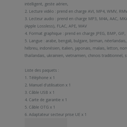
intelligent, geste aérien,
2. Lecture vidéo : prend en charge AVI, MP4, WMV, RM
3. Lecteur audio : prend en charge MP3, M4A, AAC, MKA
(Apple Lossless), FLAC, APE, WAV
4. Format graphique : prend en charge JPEG, BMP, GIF, 
5. Langue : arabe, bengali, bulgare, birman, néerlandais, 
hébreu, indonésien, italien, japonais, malais, letton, no
thaïlandais, ukrainien, vietnamien, chinois traditionnel, 
Liste des paquets :
1. Téléphone x 1
2. Manuel d'utilisation x 1
3. Câble USB x 1
4. Carte de garantie x 1
5. Câble OTG x 1
6. Adaptateur secteur prise UE x 1