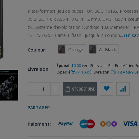
Plate-forme:1. Jeu de puces : UNISOC T6192. Processeu
75 2, 2G + 6 x A55 1, 8 GHz 12 nm3. GPU : G57 1 cœu
z4. Système d'exploitation : Android 13.0Mémoire:1. 
12+256 Go2. Carte T-flash : jusqu'à 2 To (non...
(En sav
 Orange
 All Black
Couleur:
Épuisé
.
$0.00
vers Etats Unis Par Fret Aérien Su
Livraison:
Expédié
7-11 Aoû
, Livraison
18 Aoû-9 Se
STOCK ÉPUISÉ
PARTAGER:
Paiement: