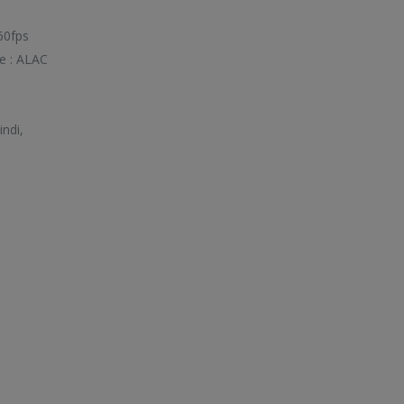
60fps
e : ALAC
indi,