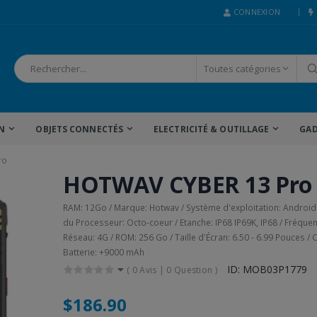
CONNEXION
N
OBJETS CONNECTÉS
ELECTRICITÉ & OUTILLAGE
GAD
ro
HOTWAV CYBER 13 Pro
RAM: 12Go / Marque: Hotwav / Système d'exploitation: Android
du Processeur: Octo-coeur / Etanche: IP68 IP69K, IP68 / Fréque
Réseau: 4G / ROM: 256 Go / Taille d'Écran: 6.50 - 6.99 Pouces / 
Batterie: +9000 mAh
ID: MOB03P1779
(
0 Avis
|
0 Question
)
$186.90