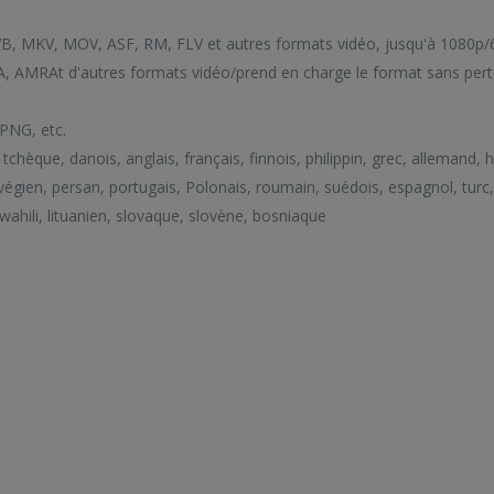
VB, MKV, MOV, ASF, RM, FLV et autres formats vidéo, jusqu'à 1080p/
, AMRAt d'autres formats vidéo/prend en charge le format sans pert
PNG, etc.
tchèque, danois, anglais, français, finnois, philippin, grec, allemand, h
rvégien, persan, portugais, Polonais, roumain, suédois, espagnol, turc,
swahili, lituanien, slovaque, slovène, bosniaque