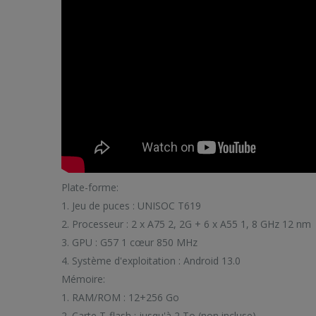
Plate-forme:
1. Jeu de puces : UNISOC T619
2. Processeur : 2 x A75 2, 2G + 6 x A55 1, 8 GHz 12 nm
3. GPU : G57 1 cœur 850 MHz
4. Système d'exploitation : Android 13.0
Mémoire:
1. RAM/ROM : 12+256 Go
2. Carte T-flash : jusqu'à 2 To (non incluse)