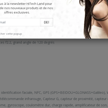
s à la newsletter HiTech Land pour
 de nos nouveaux produits et de nos
offres exclusives.
Câble de données de charge rapide rotatif à interface magnétique CC57 Type-C / USB-C
$11.81
$11.81
d angle de 80 degrés.
icher cette popup
Mini lecteur Mp3 lecteurs de musique multifonctions
 grand angle de 80 degrés
es f2.2, grand angle de 120 degrés
$19.92
$19.92
ale, identification faciale, NFC, GPS (GPS+BEIDOU+GLONASS+Galileo), W
télécommande infrarouge, Capteur G, capteur de proximité, capteur
e, gyroscope, coulomètre dur, charge rapide, amplificateur de son,