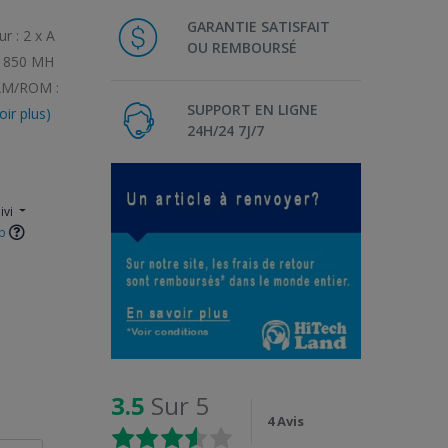
GARANTIE SATISFAIT
r : 2 x A
OU REMBOURSÉ
r 850 MH
RAM/ROM :
SUPPORT EN LIGNE
oir plus)
24H/24 7J/7
ivi
p
3.5
Sur 5
4 Avis