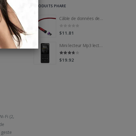
PRODUITS PHARE
Câble de données de charge rapide rotatif à interface magnétique CC57 Type-C / USB-C
Câble de données de charge rapide rotatif à interface magnétique CC57 Type-C / USB-C
$11.81
Mini lecteur Mp3 lecteurs de musique multifonctions
Mini lecteur Mp3 lecteurs de musique multifonctions
$19.92
i-Fi (2,
 de
 geste