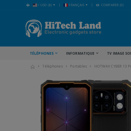
:
/
USD
($)
FRANÇAIS
COMPARER
(0)
TÉLÉPHONES
INFORMATIQUE
TV IMAGE SO
Téléphones
Portables
HOTWAV CYBER 13 P