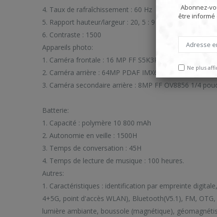
Abonnez-vou
4. Taux de rafraîchissement : 60 Hz
être informé
5. Rapport hauteur/largeur : 20, 5 : 9
6. Contraste : 1500
Appareils photo:
1. Caméra frontale : 16 MP FF S5K3P3SP 1/2" f2.2, gran
Ne plus aff
2. Caméra arrière : 64MP PDAF IMX686 1/2 pouces f1.8,
3. Caméra secondaire arrière : 8MP FF OV8856 1/4 pouc
Batterie:
1. Capacité : polymère 10 800 mAh
2. Autonomie en veille : 1500H
3. Temps de conversation : 45H
4. Temps de lecture de musique : 100 heures.
Autres:
1. Caractéristiques : identification par empreinte digit
4+5G, point d'accès WLAN), Bluetooth(V5.1), FM, OTG, 
lumière ambiante, boussole (magnétique), géomagnétism