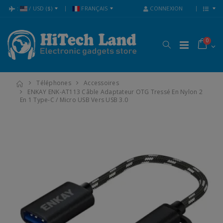
:
/
USD
($)
FRANÇAIS
CONNEXION
0
Téléphones
Accessoires
ENKAY ENK-AT113 Câble Adaptateur OTG Tressé En Nylon 2
En 1 Type-C / Micro USB Vers USB 3.0