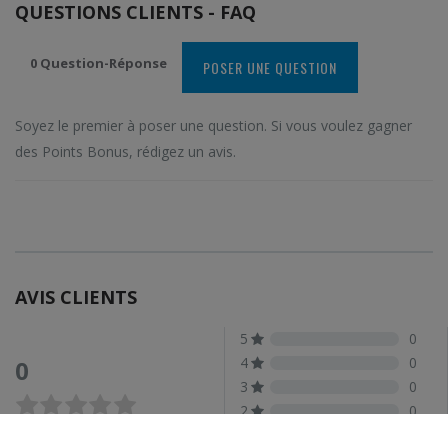
QUESTIONS CLIENTS - FAQ
0 Question-Réponse
POSER UNE QUESTION
Soyez le premier à poser une question. Si vous voulez gagner
des Points Bonus, rédigez un avis.
AVIS CLIENTS
5
0
4
0
0
3
0
2
0
1
0