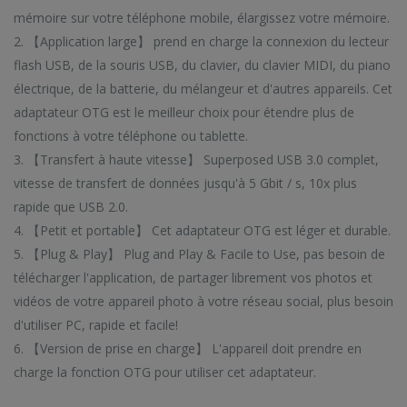
mémoire sur votre téléphone mobile, élargissez votre mémoire.
 NOUVEAUTÉS
VOIR TENDA
2. 【Application large】 prend en charge la connexion du lecteur
flash USB, de la souris USB, du clavier, du clavier MIDI, du piano
électrique, de la batterie, du mélangeur et d'autres appareils. Cet
adaptateur OTG est le meilleur choix pour étendre plus de
fonctions à votre téléphone ou tablette.
Câble de données de charge rapide rotatif à interface magnétique CC57 Type-C / USB-C
Câble de données de charge rapide rotatif à interface magnétique CC57 Type-C / USB-C
3. 【Transfert à haute vitesse】 Superposed USB 3.0 complet,
vitesse de transfert de données jusqu'à 5 Gbit / s, 10x plus
$11.78
$11.78
rapide que USB 2.0.
4. 【Petit et portable】 Cet adaptateur OTG est léger et durable.
Mini lecteur Mp3 lecteurs de musique multifonctions
Mini lecteur Mp3 lecteurs de musique multifonctions
5. 【Plug & Play】 Plug and Play & Facile to Use, pas besoin de
$19.88
$19.88
télécharger l'application, de partager librement vos photos et
vidéos de votre appareil photo à votre réseau social, plus besoin
d'utiliser PC, rapide et facile!
6. 【Version de prise en charge】 L'appareil doit prendre en
charge la fonction OTG pour utiliser cet adaptateur.