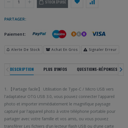
STOCK ÉPUISÉ
PARTAGER:
Paiement:
NOUVEAUTÉS
SOLDES
DERNIERS ARRIVAGES
Alerte De Stock
Achat En Gros
Signaler Erreur
PRODU
DANS TOUS NOS
RAYONS
EN VOG
DESCRIPTION
PLUS D'INFOS
QUESTIONS-RÉPONSES CLIEN
-20
%
1. 【Partage facile】 Utilisation de Type-C / Micro USB vers
l'adaptateur OTG USB 3.0, vous pouvez connecter l'appareil
os dernières tandances
Parcourez notre sé
photo et importer immédiatement le magnifique paysage
Profitez de bons plans toute l'année
saisir sur HiTech Land.
gadgets les plus vend
avec nos ventes flash.
capturé par l'appareil photo à votre téléphone portable pour
 en premier de nos
Ne manquez pas nos
Des réductions allant jusqu'à 20%!
partager avec votre famille et vos amis, ou vous pouvez
arrivages!
phare!
transférer Les fichiers d'un lecteur flash USB ou d'une carte
VOIR SOLDES