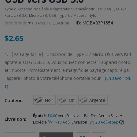
Type d'Accessoire: Câble Adaptateur / Caractéristiques: 2 en 1, OTG /
Port: USB 3.0, Micro USB, USB, Type-C / Matière: Nylon
ID: MOBA03P1554
(
0 Avis
|
0 Question
)
$2.65
1. 【Partage facile】 Utilisation de Type-C / Micro USB vers l'ad
aptateur OTG USB 3.0, vous pouvez connecter l'appareil photo
et importer immédiatement le magnifique paysage capturé par
l'appareil photo à votre téléphone portable pour...
(En savoir plu
s)
 Noir
 Or
 Argenté
Couleur:
Épuisé
.
$0.00
vers Etats Unis Par Fret Aérien Suivi
Livraison:
Expédié
11-13 Aoû
, Livraison
20 Aoû-8 Sep