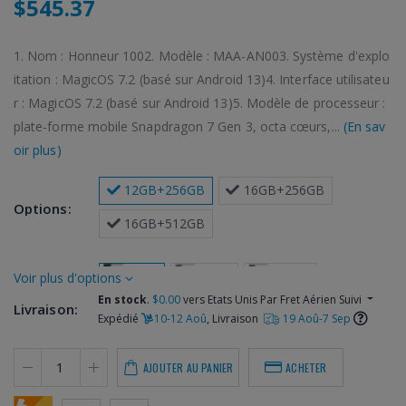
$545.37
1. Nom : Honneur 1002. Modèle : MAA-AN003. Système d'explo
itation : MagicOS 7.2 (basé sur Android 13)4. Interface utilisateu
r : MagicOS 7.2 (basé sur Android 13)5. Modèle de processeur :
plate-forme mobile Snapdragon 7 Gen 3, octa cœurs,...
(En sav
oir plus)
 12GB+256GB
 16GB+256GB
Options:
 16GB+512GB
 Noir
 Bleu
 Violet
plus d'options
Couleur:
En stock
.
$0.00
vers Etats Unis Par Fret Aérien Suivi
Livraison:
 Blanc
Expédié
10-12 Aoû
, Livraison
19 Aoû-7 Sep
AJOUTER AU PANIER
ACHETER