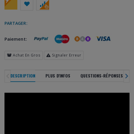
PARTAGER:
Paiement:
Achat En Gros
Signaler Erreur
DESCRIPTION
PLUS D'INFOS
QUESTIONS-RÉPONSES CLIEN
NOUVEAUTÉS
SOLDES
DERNIERS ARRIVAGES
PRODU
DANS TOUS NOS
RAYONS
EN VOG
-20
%