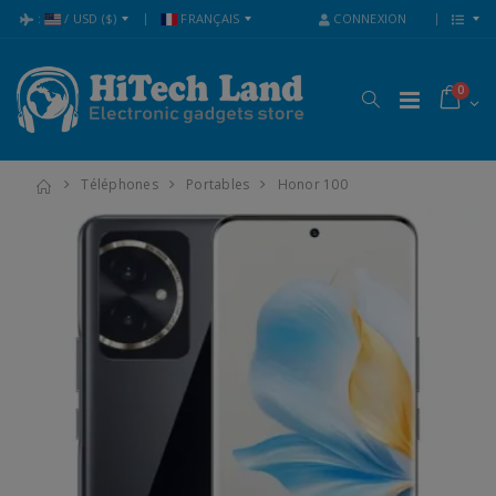
:
/
USD
($)
FRANÇAIS
CONNEXION
0
Téléphones
Portables
Honor 100