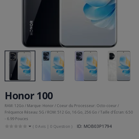
Honor 100
RAM: 12Go / Marque: Honor / Coeur du Processeur: Octo-coeur /
Fréquence Réseau: 5G / ROM: 512 Go, 16 Go, 256 Go / Taille d'Écran: 6.50
- 6.99 Pouces
ID: MOB03P1794
(
0 Avis
|
0 Question
)