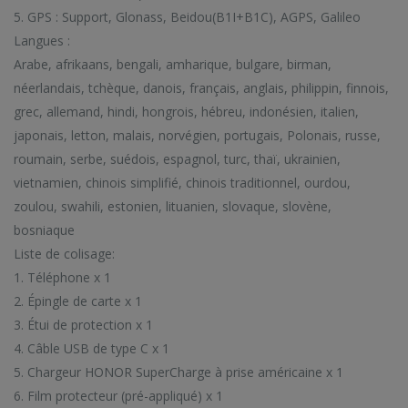
5. GPS : Support, Glonass, Beidou(B1I+B1C), AGPS, Galileo
Langues :
Arabe, afrikaans, bengali, amharique, bulgare, birman,
néerlandais, tchèque, danois, français, anglais, philippin, finnois,
grec, allemand, hindi, hongrois, hébreu, indonésien, italien,
japonais, letton, malais, norvégien, portugais, Polonais, russe,
roumain, serbe, suédois, espagnol, turc, thaï, ukrainien,
vietnamien, chinois simplifié, chinois traditionnel, ourdou,
zoulou, swahili, estonien, lituanien, slovaque, slovène,
bosniaque
Liste de colisage:
1. Téléphone x 1
2. Épingle de carte x 1
3. Étui de protection x 1
4. Câble USB de type C x 1
5. Chargeur HONOR SuperCharge à prise américaine x 1
6. Film protecteur (pré-appliqué) x 1