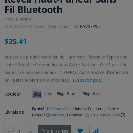
Fil Bluetooth
Marque: Usams
ID: PAV07P95
(
0 Avis
|
0 Question
)
$25.41
Attribut de produit Matériau de l' armoire : Plastique Type d'enc
einte : Portable Communication : Autre Batterie : Oui Caractéris
tique : Lire la vidéo Canaux : 1 PMPO : Autre Source d'alimentati
on : Batterie Nombre d'enceintes...
(En savoir plus)
 Noir
 Blanc
 Rose
Couleur:
Épuisé
.
$0.00
vers Etats Unis Par Fret Aérien Suivi
Livraison:
Expédié
Sous peu
, Livraison
7-18 Jours ouvrés
STOCK ÉPUISÉ