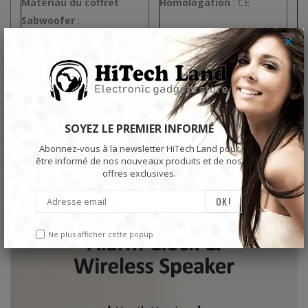
Matériau du coffret
Homologation
:
CE
Sabwoofer
:
×
1. C'est un réveil et un haut-parleur.
2. Trois modes de musique : lecture Bluetooth/lecture de carte
TF/lecture AUX.
3.Microphone haute définition intégré, prend en charge les
SOYEZ LE PREMIER INFORMÉ
appels mains libres.
Abonnez-vous à la newsletter HiTech Land pour
être informé de nos nouveaux produits et de nos
offres exclusives.
Ne plus afficher cette popup