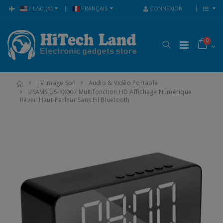
:
/
USD
($)
FRANÇAIS
CONNEXION
0
TV Image Son
Audio & Vidéo Portable
USAMS US-YX007 Multifonction HD Affichage Numérique
Réveil Haut-Parleur Sans Fil Bluetooth