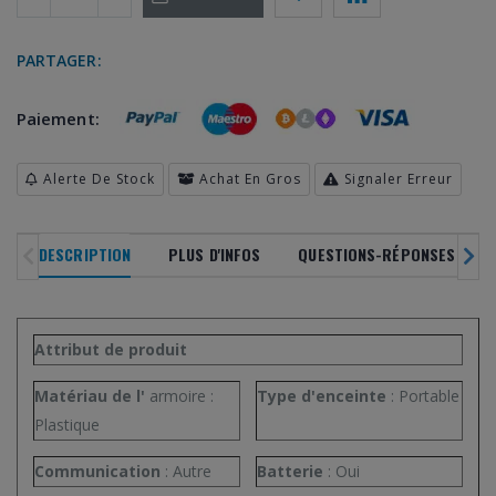
PARTAGER:
Paiement:
Alerte De Stock
Achat En Gros
Signaler Erreur
DESCRIPTION
PLUS D'INFOS
QUESTIONS-RÉPONSES CLIEN
NOUVEAUTÉS
SOLDES
DERNIERS ARRIVAGES
PRODU
DANS TOUS NOS
Attribut de produit
RAYONS
EN VOG
Matériau de l'
armoire
:
Type d'enceinte
:
Portable
-20
%
Plastique
Communication
:
Autre
Batterie
:
Oui