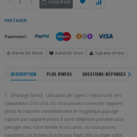
STOCK ÉPUISÉ
PARTAGER:
Paiement:
NOUVEAUTÉS
SOLDES
DERNIERS ARRIVAGES
Alerte De Stock
Achat En Gros
Signaler Erreur
PRODU
DANS TOUS NOS
RAYONS
EN VOG
DESCRIPTION
PLUS D'INFOS
QUESTIONS-RÉPONSES CLIEN
-20
%
1. 【Partage facile】 Utilisation de Type-C / Micro USB vers
l'adaptateur OTG USB 3.0, vous pouvez connecter l'appareil
os dernières tandances
Parcourez notre sé
photo et importer immédiatement le magnifique paysage
Profitez de bons plans toute l'année
saisir sur HiTech Land.
gadgets les plus vend
avec nos ventes flash.
capturé par l'appareil photo à votre téléphone portable pour
 en premier de nos
Ne manquez pas nos
Des réductions allant jusqu'à 20%!
partager avec votre famille et vos amis, ou vous pouvez
arrivages!
phare!
transférer Les fichiers d'un lecteur flash USB ou d'une carte
VOIR SOLDES