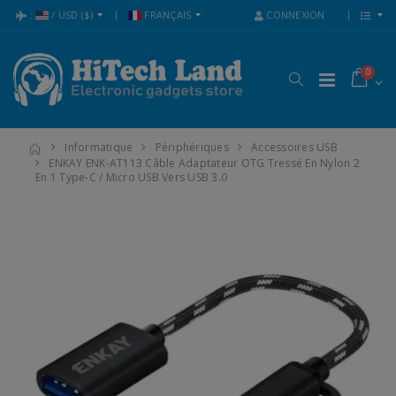
:
/
USD
($)
FRANÇAIS
CONNEXION
0
Informatique
Périphériques
Accessoires USB
ENKAY ENK-AT113 Câble Adaptateur OTG Tressé En Nylon 2
En 1 Type-C / Micro USB Vers USB 3.0