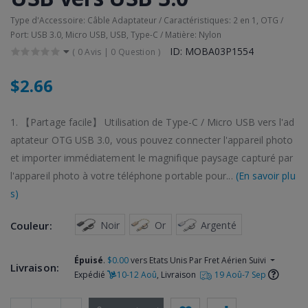
Type d'Accessoire: Câble Adaptateur / Caractéristiques: 2 en 1, OTG /
Port: USB 3.0, Micro USB, USB, Type-C / Matière: Nylon
ID: MOBA03P1554
(
0 Avis
|
0 Question
)
$2.66
1. 【Partage facile】 Utilisation de Type-C / Micro USB vers l'ad
aptateur OTG USB 3.0, vous pouvez connecter l'appareil photo
et importer immédiatement le magnifique paysage capturé par
l'appareil photo à votre téléphone portable pour...
(En savoir plu
s)
 Noir
 Or
 Argenté
Couleur:
Épuisé
.
$0.00
vers Etats Unis Par Fret Aérien Suivi
Livraison:
Expédié
10-12 Aoû
, Livraison
19 Aoû-7 Sep