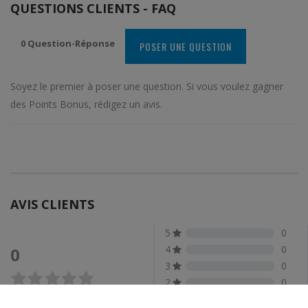
QUESTIONS CLIENTS - FAQ
0 Question-Réponse
POSER UNE QUESTION
Soyez le premier à poser une question. Si vous voulez gagner
des Points Bonus, rédigez un avis.
AVIS CLIENTS
5
0
4
0
0
3
0
2
0
1
0