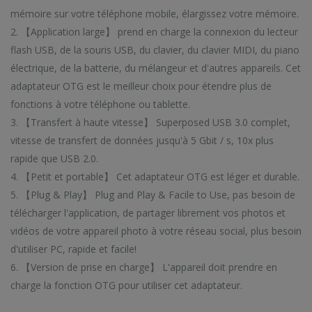
mémoire sur votre téléphone mobile, élargissez votre mémoire.
 NOUVEAUTÉS
VOIR TENDA
2. 【Application large】 prend en charge la connexion du lecteur
flash USB, de la souris USB, du clavier, du clavier MIDI, du piano
électrique, de la batterie, du mélangeur et d'autres appareils. Cet
adaptateur OTG est le meilleur choix pour étendre plus de
fonctions à votre téléphone ou tablette.
Câble de données de charge rapide rotatif à interface magnétique CC57 Type-C / USB-C
Câble de données de charge rapide rotatif à interface magnétique CC57 Type-C / USB-C
3. 【Transfert à haute vitesse】 Superposed USB 3.0 complet,
vitesse de transfert de données jusqu'à 5 Gbit / s, 10x plus
$11.81
$11.81
rapide que USB 2.0.
4. 【Petit et portable】 Cet adaptateur OTG est léger et durable.
Mini lecteur Mp3 lecteurs de musique multifonctions
Mini lecteur Mp3 lecteurs de musique multifonctions
5. 【Plug & Play】 Plug and Play & Facile to Use, pas besoin de
$19.92
$19.92
télécharger l'application, de partager librement vos photos et
vidéos de votre appareil photo à votre réseau social, plus besoin
d'utiliser PC, rapide et facile!
6. 【Version de prise en charge】 L'appareil doit prendre en
charge la fonction OTG pour utiliser cet adaptateur.